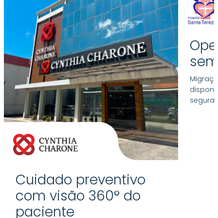
Ope
sem
Migraçã
disponi
seguran
Cuidado preventivo
com visão 360° do
paciente